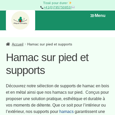
Tissé pour durer
+41(0)795750853
|
Aller
Aller
Menu
à
au
la
contenu
navigation
Ouvrir
La Boutique
le
Accueil
Hamac sur pied et supports
menu
Hamac
Ouvrir
Hamac sur pied et
enfant
le
menu
Chaise-Suspendue
Ouvrir
supports
enfant
le
menu
Accroches et kits de fixation
enfant
Découvrez notre sélection de supports de hamac en bois
Hamac sur pied et supports
et en métal ainsi que nos hamacs sur pied. Conçus pour
proposer une solution pratique, esthétique et durable à
Housses de coussin
vos moments de détente. Que ce soit pour l’intérieur ou
l’extérieur, nos supports pour
hamacs
garantissent une