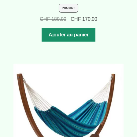
PROMO !
Le
Le
CHF
180.00
CHF
170.00
prix
prix
initial
actuel
Ajouter au panier
était :
est :
CHF 180.00.
CHF 170.00.