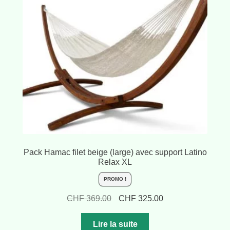
Pack Hamac filet beige (large) avec support Latino
Relax XL
PROMO !
Le
Le
CHF
369.00
CHF
325.00
prix
prix
initial
actuel
Lire la suite