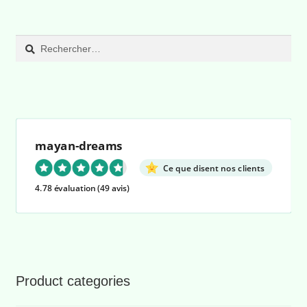
min
ma
Rechercher :
mayan-dreams
Ce que disent nos clients
4.78 évaluation
(49 avis)
Product categories