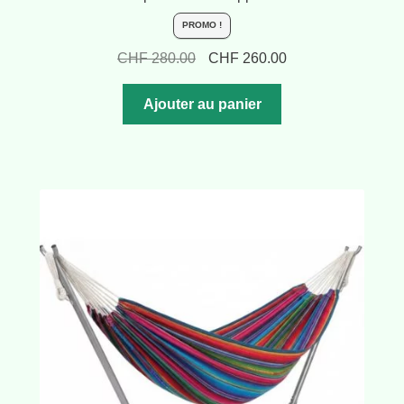
PROMO !
Le
Le
CHF
280.00
CHF
260.00
prix
prix
initial
actuel
Ajouter au panier
était :
est :
CHF 280.00.
CHF 260.00.