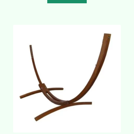
était :
est :
CHF 369.00.
CHF 325.00.