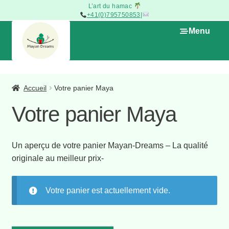
L’art du hamac
+41(0)795750853
|
Aller
Aller
Menu
à
au
la
contenu
navigation
Ouvrir
La Boutique
le
Accueil
Votre panier Maya
menu
Votre panier Maya
Promotions – Produits on Sale
enfant
Types d’artisanat
Un aperçu de votre panier Mayan-Dreams – La qualité
originale au meilleur prix-
Home
Votre panier
Votre panier est actuellement vide.
Le Blog du Hamac Maya