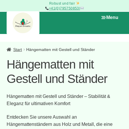
Robust und fair
+41(0)795750853
|
Skip
Skip
Menu
to
to
navigation
content
Expan
Die Boutique
child
Start
Hängematten mit Gestell und Ständer
menu
Hängematte
Expan
Hängematten mit
child
menu
Hängesessel
Expan
Gestell und Ständer
child
menu
Aufhänger und Befestigungssets
Hängematten mit Gestell und Ständer – Stabilität &
Hängematten mit Gestell und Ständer
Eleganz für ultimativen Komfort
Kissenbezüge
Entdecken Sie unsere Auswahl an
Hängemattenständern aus Holz und Metall, die eine