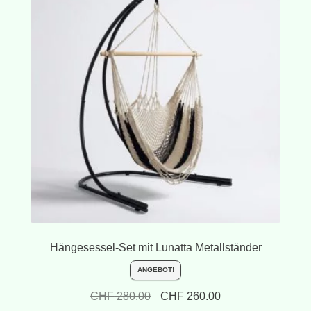
Hängesessel-Set mit Lunatta Metallständer
ANGEBOT!
Ursprünglicher
Aktueller
CHF
280.00
CHF
260.00