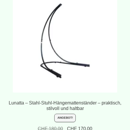
Lunatta – Stahl-Stuhl-Hängemattenständer – praktisch,
stilvoll und haltbar
ANGEBOT!
Ursprünglicher
Aktueller
CHF
180.00
CHF
170.00