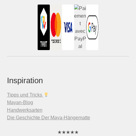
Inspiration
Tipps und Tricks
Mayan-Blog
Handwerksarten
Die Geschichte Der Maya-Hängematte
★
★
★
★
★