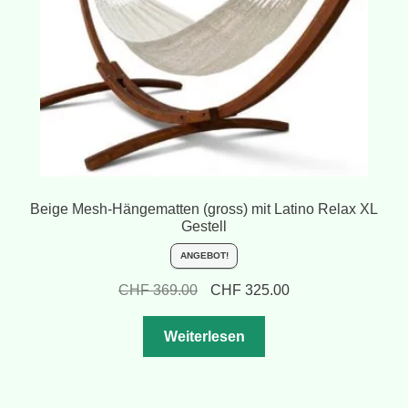
Beige Mesh-Hängematten (gross) mit Latino Relax XL
Gestell
ANGEBOT!
Ursprünglicher
Aktueller
CHF
369.00
CHF
325.00
Preis
Preis
war:
ist:
Weiterlesen
CHF 369.00
CHF 325.00.