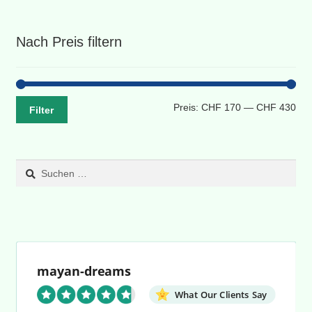
Beliebtheit
sortiert
Nach Preis filtern
Min
Max
Preis:
CHF 170
—
CHF 430
Filter
Pre
Pre
Suchen
nach:
mayan-dreams
What Our Clients Say