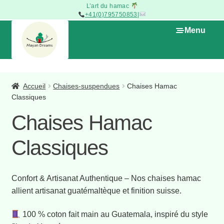
L’art du hamac
+41(0)795750853
|
Aller
Aller
Menu
à
au
la
contenu
navigation
Ouvrir
La Boutique
le
Accueil
Chaises-suspendues
Chaises Hamac
menu
Classiques
Hamac
Ouvrir
enfant
le
Chaises Hamac
menu
Chaise-Suspendue
Ouvrir
enfant
Classiques
le
Chaises Hamac Classiques
menu
enfant
Chaises hamac 3 bois
Confort & Artisanat Authentique – Nos chaises hamac
allient artisanat guatémaltèque et finition suisse.
Accroches et kits de fixation
100 % coton fait main au Guatemala, inspiré du style
Hamac sur pied et supports