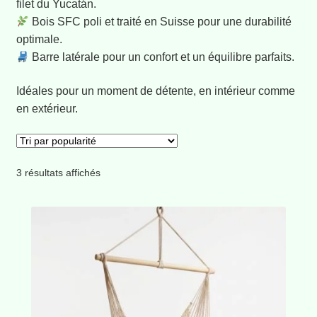
filet du Yucatán.
Housses de coussin
Bois SFC poli et traité en Suisse pour une durabilité
optimale.
Barre latérale pour un confort et un équilibre parfaits.
Promotions – Produits on Sale
Idéales pour un moment de détente, en intérieur comme
Types d’artisanat
en extérieur.
Home
Votre panier
Trié
3 résultats affichés
par
popularité
Le Blog du Hamac Maya