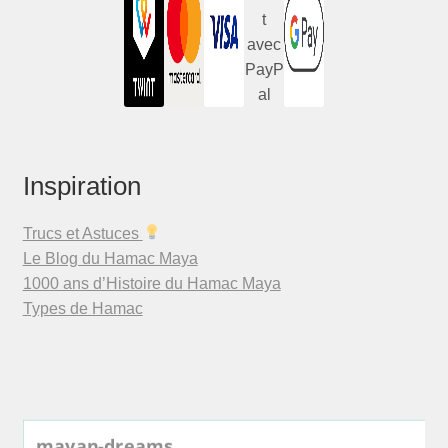
Inspiration
Trucs et Astuces
Le Blog du Hamac Maya
1000 ans d’Histoire du Hamac Maya
Types de Hamac
mayan-dreams