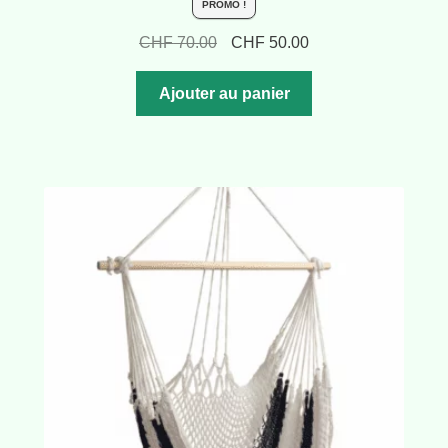
PROMO !
Le
Le
CHF
70.00
CHF
50.00
prix
prix
initial
actuel
Ajouter au panier
était :
est :
CHF 70.00.
CHF 50.00.