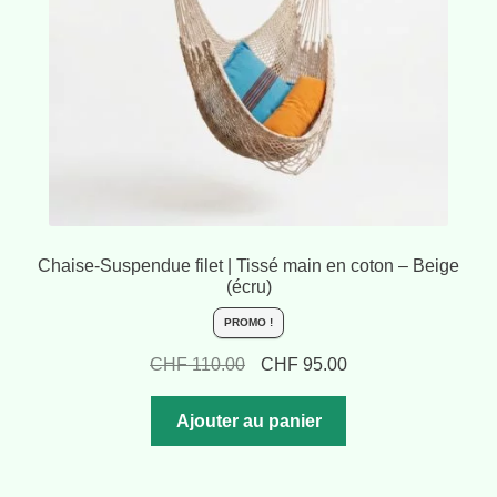
Chaise-Suspendue filet | Tissé main en coton – Beige
(écru)
PROMO !
Le
Le
CHF
110.00
CHF
95.00
prix
prix
initial
actuel
Ajouter au panier
était :
est :
CHF 110.00.
CHF 95.00.