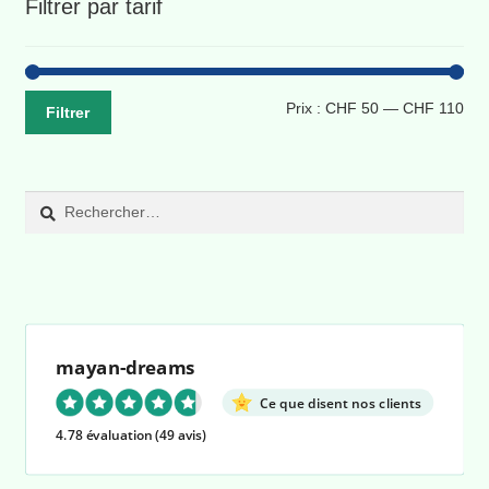
Filtrer par tarif
Pri
Pri
Prix :
CHF 50
—
CHF 110
Filtrer
min
ma
Rechercher :
mayan-dreams
Ce que disent nos clients
4.78 évaluation
(49 avis)