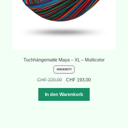
Tuchhängematte Maya – XL – Multicolor
ANGEBOT!
Ursprünglicher
Aktueller
CHF
220.00
CHF
193.00
Preis
Preis
war:
ist:
In den Warenkorb
CHF 220.00
CHF 193.00.