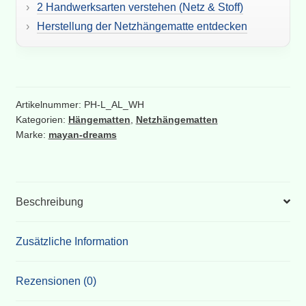
Menge
2 Handwerksarten verstehen (Netz & Stoff)
Herstellung der Netzhängematte entdecken
A
l
t
Artikelnummer:
PH-L_AL_WH
e
Kategorien:
Hängematten
,
Netzhängematten
r
Marke:
mayan-dreams
n
a
t
i
Beschreibung
v
e
Zusätzliche Information
:
Rezensionen (0)