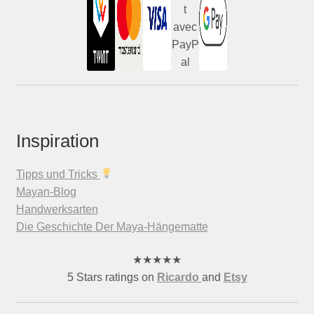
Inspiration
Tipps und Tricks
Mayan-Blog
Handwerksarten
Die Geschichte Der Maya-Hängematte
★
★
★
★
★
5 Stars ratings on
Ricardo
and
Etsy