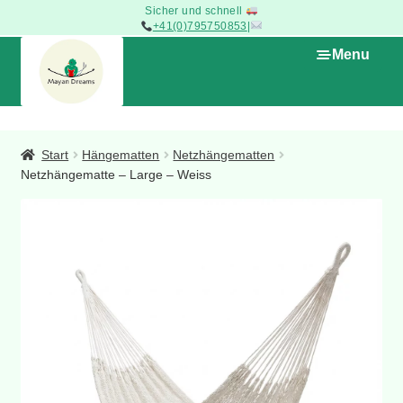
Sicher und schnell
+41(0)795750853
|
Skip
Skip
Menu
to
to
navigation
content
Expan
Die Boutique
child
Start
Hängematten
Netzhängematten
menu
Netzhängematte – Large – Weiss
Handwerksarten
Warenkorb
Home