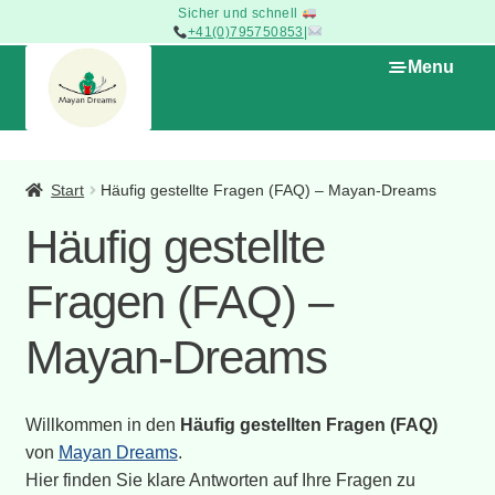
Sicher und schnell
+41(0)795750853
|
Skip
Skip
Menu
to
to
navigation
content
Expan
Die Boutique
child
Start
Häufig gestellte Fragen (FAQ) – Mayan-Dreams
menu
Häufig gestellte
Handwerksarten
Fragen (FAQ) –
Warenkorb
Mayan-Dreams
Home
Willkommen in den
Häufig gestellten Fragen (FAQ)
von
Mayan Dreams
.
Hier finden Sie klare Antworten auf Ihre Fragen zu