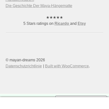
Die Geschichte Der Maya-Hängematte
★
★
★
★
★
5 Stars ratings on
Ricardo
and
Etsy
© mayan-dreams 2026
Datenschutzrichtlinie
Built with WooCommerce
.
Your Privacy Choices
0
Notice at collection